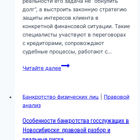
реальности его задача не “обнулить
долг”, а выстроить законную стратегию
защиты интересов клиента в
конкретной финансовой ситуации. Такие
специалисты участвуют в переговорах
с кредиторами, сопровождают
судебные процессы, работают с…
Юрист
Читайте далее
по
кредитным
долгам
Банкротство физических лиц
|
Правовой
в
анализ
Новосибирске:
чем
Особенности банкротства госслужащих в
реально
Новосибирске: правовой разбор и
помогает
реальные риски