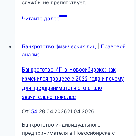
службы не препятствует…
Банкротство
Читайте далее
военнослужащего
в
Новосибирске:
Банкротство физических лиц
|
Правовой
что
анализ
учитывает
суд
Банкротство ИП в Новосибирске: как
и
изменился процесс с 2022 года и почему
какие
для предпринимателя это стало
есть
значительно тяжелее
ограничения
От
154
28.04.2026
21.04.2026
Банкротство индивидуального
предпринимателя в Новосибирске с