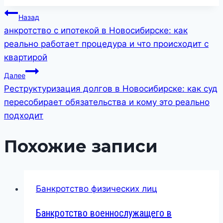
Навигация
Назад
по
анкротство с ипотекой в Новосибирске: как
реально работает процедура и что происходит с
записям
квартирой
Далее
Реструктуризация долгов в Новосибирске: как суд
пересобирает обязательства и кому это реально
подходит
Похожие записи
Банкротство физических лиц
Банкротство военнослужащего в