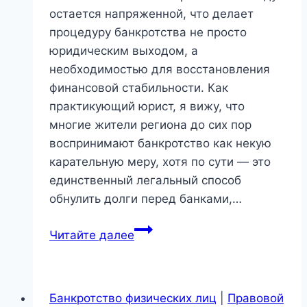
остается напряженной, что делает
процедуру банкротства не просто
юридическим выходом, а
необходимостью для восстановления
финансовой стабильности. Как
практикующий юрист, я вижу, что
многие жители региона до сих пор
воспринимают банкротство как некую
карательную меру, хотя по сути — это
единственный легальный способ
обнулить долги перед банками,…
Банкротство
Читайте далее
физических
лиц
в
Банкротство физических лиц
|
Правовой
Новосибирске: