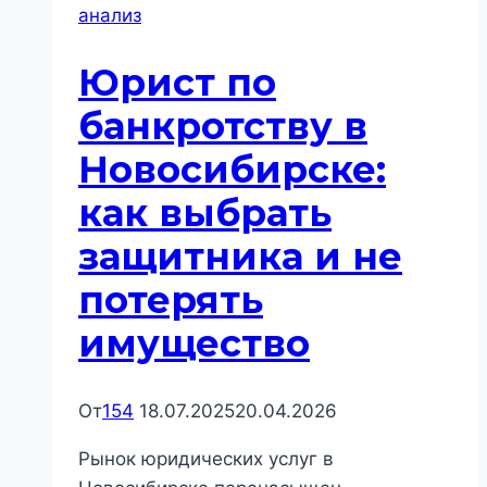
анализ
экспертный
разбор
Юрист по
текущей
практики
банкротству в
Новосибирске:
как выбрать
защитника и не
потерять
имущество
От
154
18.07.2025
20.04.2026
Рынок юридических услуг в