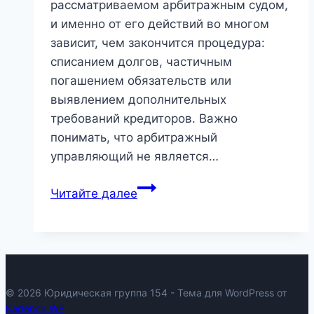
рассматриваемом арбитражным судом,
и именно от его действий во многом
зависит, чем закончится процедура:
списанием долгов, частичным
погашением обязательств или
выявлением дополнительных
требований кредиторов. Важно
понимать, что арбитражный
управляющий не является…
Арбитражный
Читайте далее
управляющий
в
Новосибирске:
роль
в
© 2026 Юридическая группа 154 - Тема для WordPress от
банкротстве
Kadence WP