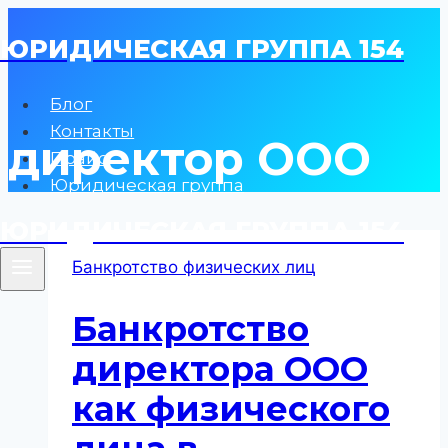
Перейти
ЮРИДИЧЕСКАЯ ГРУППА 154
к
содержимому
Блог
Контакты
директор ООО
Прайс
Юридическая группа
ЮРИДИЧЕСКАЯ ГРУППА 154
Банкротство физических лиц
Банкротство
директора ООО
как физического