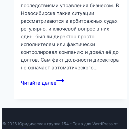
последствиями управления бизнесом. В
Новосибирске такие ситуации
рассматриваются в арбитражных судах
регулярно, и ключевой вопрос в них
один: был ли директор просто
исполнителем или фактически
контролировал компанию и довёл её до
долгов. Сам факт должности директора
не означает автоматического…
Банкротство
Читайте далее
директора
ООО
как
физического
лица
© 2026 Юридическая группа 154 - Тема для WordPress от
в