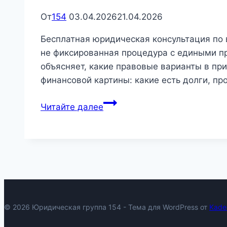
От
154
03.04.2026
21.04.2026
Бесплатная юридическая консультация по 
не фиксированная процедура с едиными пр
объясняет, какие правовые варианты в при
финансовой картины: какие есть долги, пр
Бесплатная
Читайте далее
консультация
в
Новосибирске:
как
она
реально
проходит
© 2026 Юридическая группа 154 - Тема для WordPress от
Kade
и
что