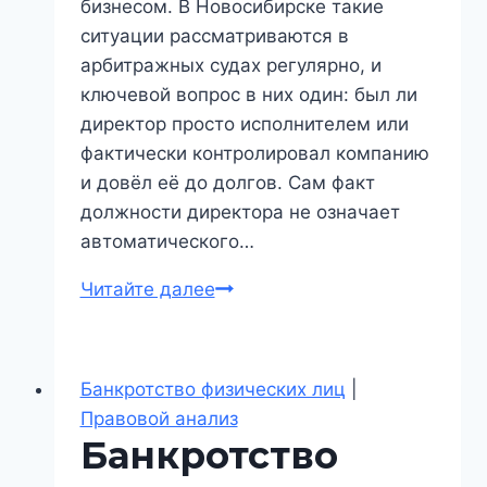
бизнесом. В Новосибирске такие
ситуации рассматриваются в
арбитражных судах регулярно, и
ключевой вопрос в них один: был ли
директор просто исполнителем или
фактически контролировал компанию
и довёл её до долгов. Сам факт
должности директора не означает
автоматического…
Банкротство
Читайте далее
директора
ООО
как
Банкротство физических лиц
|
физического
Правовой анализ
лица
Банкротство
в