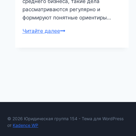
среднего бизнеса, такие дела
рассматриваются регулярно и
формируют понятные ориентиры…
Банкротство
Читайте далее
учредителя
в
Новосибирске
© 2026 Юридическая группа 154 - Тема для WordPress
от
Kadence WP