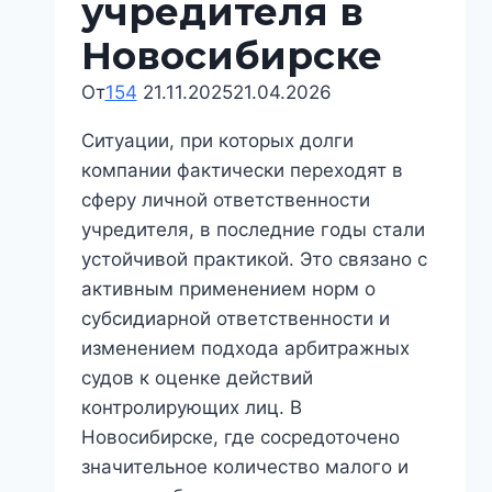
учредителя в
Новосибирске:
где
Новосибирске
заканчивается
От
154
21.11.2025
21.04.2026
компания
и
Ситуации, при которых долги
начинается
компании фактически переходят в
личная
сферу личной ответственности
ответственность
учредителя, в последние годы стали
устойчивой практикой. Это связано с
активным применением норм о
субсидиарной ответственности и
изменением подхода арбитражных
судов к оценке действий
контролирующих лиц. В
Новосибирске, где сосредоточено
значительное количество малого и