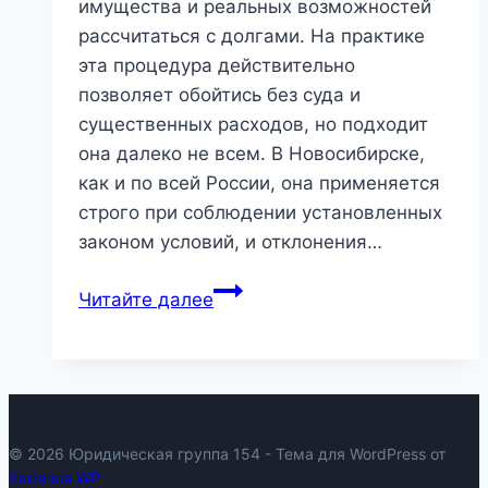
имущества и реальных возможностей
рассчитаться с долгами. На практике
эта процедура действительно
позволяет обойтись без суда и
существенных расходов, но подходит
она далеко не всем. В Новосибирске,
как и по всей России, она применяется
строго при соблюдении установленных
законом условий, и отклонения…
Бесплатное
Читайте далее
банкротство
через
МФЦ
в
Новосибирске:
© 2026 Юридическая группа 154 - Тема для WordPress от
условия,
Kadence WP