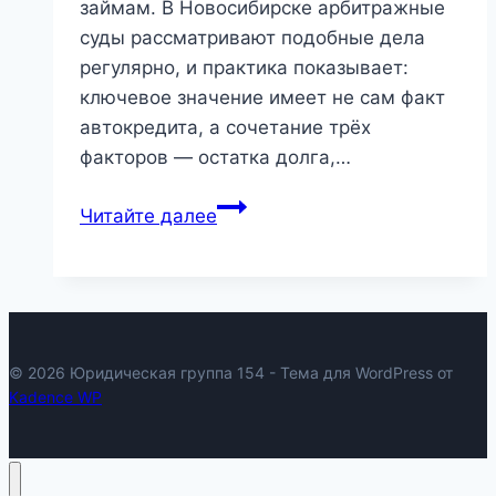
займам. В Новосибирске арбитражные
суды рассматривают подобные дела
регулярно, и практика показывает:
ключевое значение имеет не сам факт
автокредита, а сочетание трёх
факторов — остатка долга,…
Банкротство
Читайте далее
с
автокредитом
в
Новосибирске:
как
© 2026 Юридическая группа 154 - Тема для WordPress от
на
Kadence WP
практике
решаются
дела