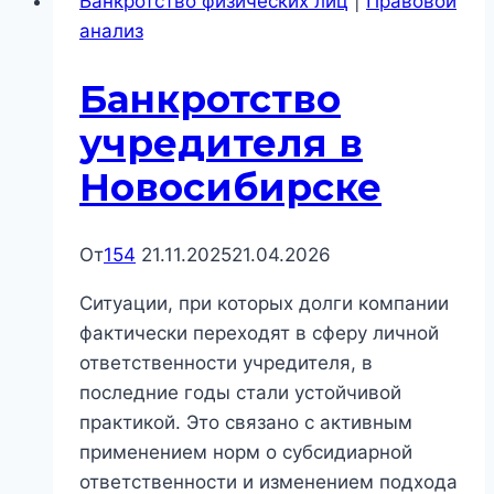
Банкротство физических лиц
|
Правовой
физического
анализ
лица
в
Банкротство
Новосибирске:
где
учредителя в
заканчивается
Новосибирске
компания
и
начинается
От
154
21.11.2025
21.04.2026
личная
Ситуации, при которых долги компании
ответственность
фактически переходят в сферу личной
ответственности учредителя, в
последние годы стали устойчивой
практикой. Это связано с активным
применением норм о субсидиарной
ответственности и изменением подхода