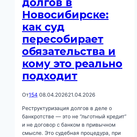
долгов в
когда
Новосибирске:
это
реально
как суд
применяют
пересобирает
обязательства и
кому это реально
подходит
От
154
08.04.2026
21.04.2026
Реструктуризация долгов в деле о
банкротстве — это не “льготный кредит”
и не договор с банком в привычном
смысле. Это судебная процедура, при