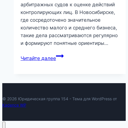
арбитражных судов к оценке действий
контролирующих лиц. В Новосибирске,
где сосредоточено значительное
количество малого и среднего бизнеса,
такие дела рассматриваются регулярно
и формируют понятные ориентиры…
Банкротство
Читайте далее
учредителя
в
Новосибирске
© 2026 Юридическая группа 154 - Тема для WordPress от
Kadence WP