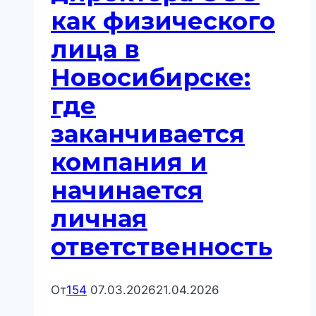
и
как физического
что
от
лица в
неё
Новосибирске:
ожидать
где
заканчивается
компания и
начинается
личная
ответственность
От
154
07.03.2026
21.04.2026