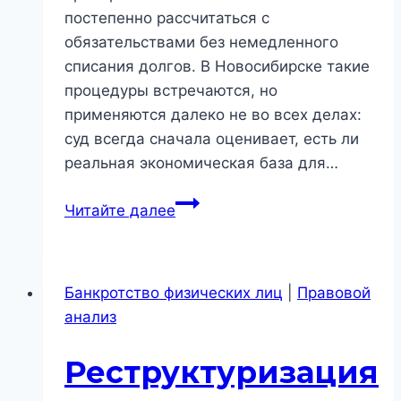
постепенно рассчитаться с
обязательствами без немедленного
списания долгов. В Новосибирске такие
процедуры встречаются, но
применяются далеко не во всех делах:
суд всегда сначала оценивает, есть ли
реальная экономическая база для…
Реструктуризация
Читайте далее
долгов
в
Новосибирске:
Банкротство физических лиц
|
Правовой
как
анализ
суд
оценивает
Реструктуризация
платежеспособность
и