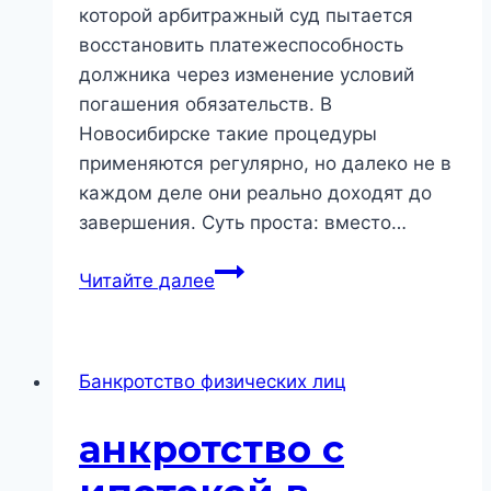
которой арбитражный суд пытается
восстановить платежеспособность
должника через изменение условий
погашения обязательств. В
Новосибирске такие процедуры
применяются регулярно, но далеко не в
каждом деле они реально доходят до
завершения. Суть проста: вместо…
Реструктуризация
Читайте далее
долгов
в
Новосибирске:
Банкротство физических лиц
как
суд
анкротство с
пересобирает
обязательства