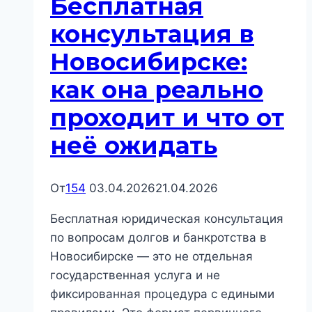
Бесплатная
реально
работает
консультация в
процедура
Новосибирске:
и
что
как она реально
происходит
проходит и что от
с
квартирой
неё ожидать
От
154
03.04.2026
21.04.2026
Бесплатная юридическая консультация
по вопросам долгов и банкротства в
Новосибирске — это не отдельная
государственная услуга и не
фиксированная процедура с едиными