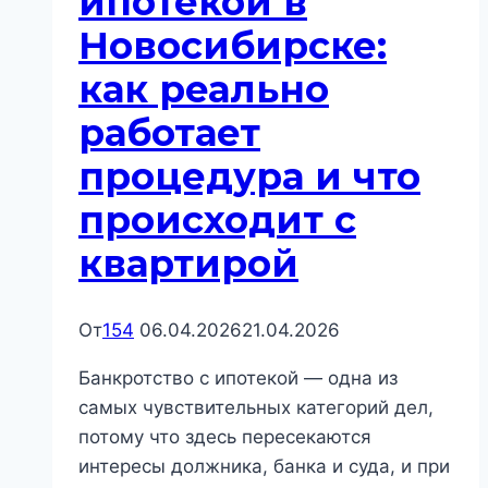
ипотекой в
и
Новосибирске:
кому
это
как реально
реально
работает
подходит
процедура и что
происходит с
квартирой
От
154
06.04.2026
21.04.2026
Банкротство с ипотекой — одна из
самых чувствительных категорий дел,
потому что здесь пересекаются
интересы должника, банка и суда, и при