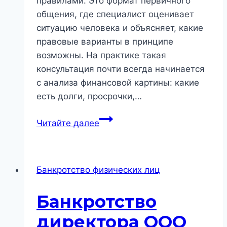
правилами. Это формат первичного
общения, где специалист оценивает
ситуацию человека и объясняет, какие
правовые варианты в принципе
возможны. На практике такая
консультация почти всегда начинается
с анализа финансовой картины: какие
есть долги, просрочки,…
Бесплатная
Читайте далее
консультация
в
Новосибирске:
Банкротство физических лиц
как
она
Банкротство
реально
проходит
директора ООО