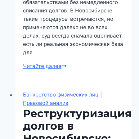
обязательствами без немедленного
списания долгов. В Новосибирске
такие процедуры встречаются, но
применяются далеко не во всех
делах: суд всегда сначала оценивает,
есть ли реальная экономическая база
для…
Реструктуризация
Читайте далее
долгов
в
Новосибирске:
Банкротство физических лиц
|
как
Правовой анализ
суд
Реструктуризация
оценивает
долгов в
платежеспособность
и
Новосибирске: