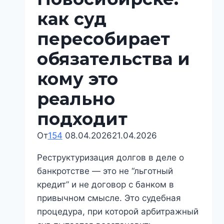
когда
как суд
это
реально
пересобирает
применяют
обязательства и
кому это
реально
подходит
От
154
08.04.2026
21.04.2026
Реструктуризация долгов в деле о
банкротстве — это не “льготный
кредит” и не договор с банком в
привычном смысле. Это судебная
процедура, при которой арбитражный