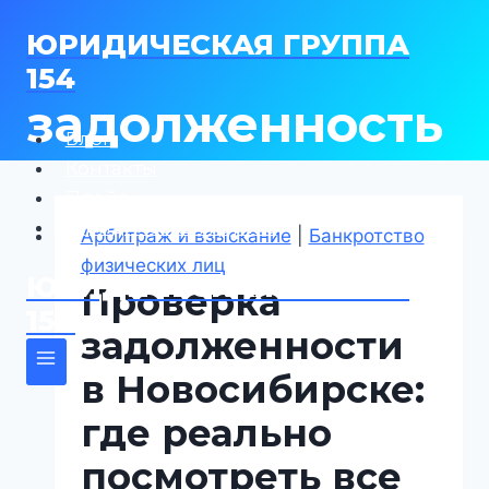
Перейти
ЮРИДИЧЕСКАЯ ГРУППА
к
содержимому
154
задолженность
Блог
Контакты
Прайс
Юридическая группа
Арбитраж и взыскание
|
Банкротство
физических лиц
ЮРИДИЧЕСКАЯ ГРУППА
Проверка
154
задолженности
в Новосибирске:
где реально
посмотреть все