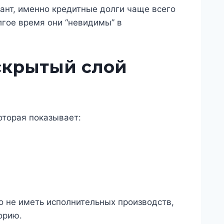
нт, именно кредитные долги чаще всего
лгое время они “невидимы” в
скрытый слой
оторая показывает:
о не иметь исполнительных производств,
орию.