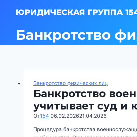
Перейти
ЮРИДИЧЕСКАЯ ГРУППА 15
к
содержимому
Банкротство фи
Банкротство физических лиц
Банкротство воен
учитывает суд и 
От
154
06.02.2026
21.04.2026
Процедура банкротства военнослужаще