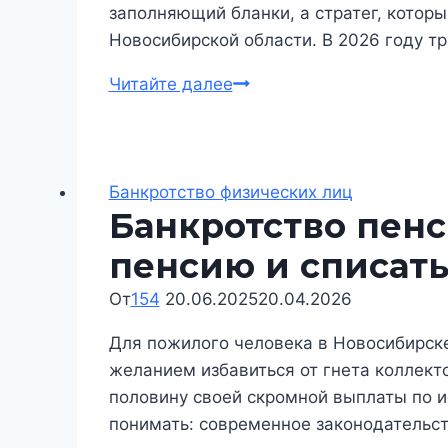
заполняющий бланки, а стратег, котор
Новосибирской области. В 2026 году т
Юрист
Читайте далее
по
банкротству
в
Новосибирске:
Банкротство физических лиц
Банкротство пенс
как
выбрать
пенсию и списать
защитника
От
154
20.06.2025
и
20.04.2026
не
Для пожилого человека в Новосибирске
потерять
желанием избавиться от гнета коллекто
имущество
половину своей скромной выплаты по и
понимать: современное законодательст