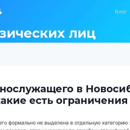
4
Блог
зических лиц
нослужащего в Новосиб
какие есть ограничения
го формально не выделена в отдельную категорию з