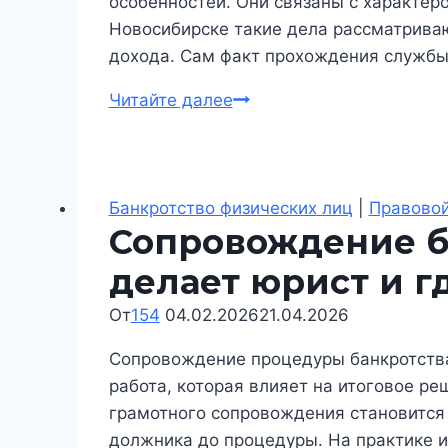
особенностей. Они связаны с характер
Новосибирске такие дела рассматриваю
дохода. Сам факт прохождения службы
Банкротство
Читайте далее
военнослужащего
в
Новосибирске:
что
Банкротство физических лиц
|
Правовой
Сопровождение ба
учитывает
суд
делает юрист и г
и
От
154
04.02.2026
какие
21.04.2026
есть
Сопровождение процедуры банкротства 
ограничения
работа, которая влияет на итоговое ре
грамотного сопровождения становится 
должника до процедуры. На практике 