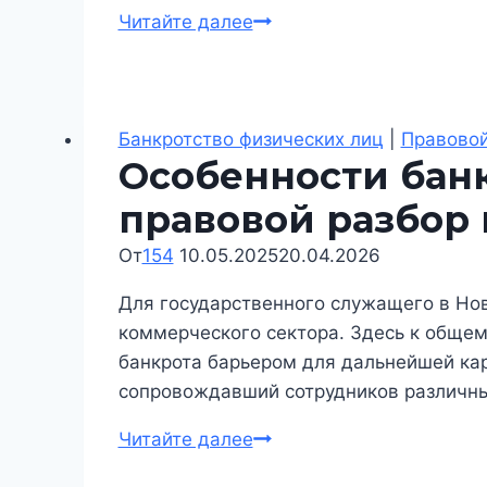
Банкротство
Читайте далее
пенсионеров
в
Новосибирске:
как
Банкротство физических лиц
|
Правовой
Особенности банк
защитить
пенсию
правовой разбор
и
От
154
10.05.2025
списать
20.04.2026
долги
Для государственного служащего в Нов
коммерческого сектора. Здесь к общем
банкрота барьером для дальнейшей кар
сопровождавший сотрудников различны
Особенности
Читайте далее
банкротства