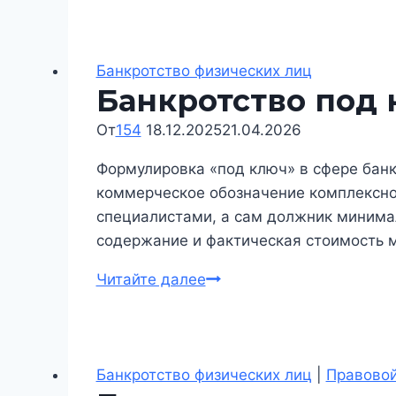
через
МФЦ
в
Банкротство физических лиц
Банкротство под
Новосибирске:
условия,
От
154
18.12.2025
21.04.2026
реальные
ограничения
Формулировка «под ключ» в сфере банкр
и
коммерческое обозначение комплексно
практика
специалистами, а сам должник минимал
применения
содержание и фактическая стоимость м
Банкротство
Читайте далее
под
ключ
в
Новосибирске
Банкротство физических лиц
|
Правовой