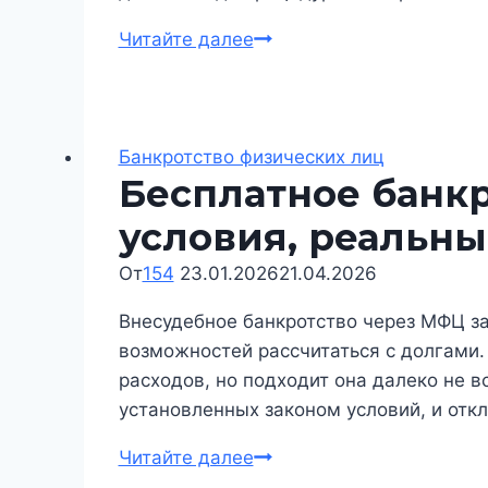
Сопровождение
Читайте далее
банкротства
в
Новосибирске:
что
Банкротство физических лиц
Бесплатное банкр
реально
делает
условия, реальн
юрист
От
154
23.01.2026
и
21.04.2026
где
Внесудебное банкротство через МФЦ з
возникают
возможностей рассчитаться с долгами.
риски
расходов, но подходит она далеко не в
установленных законом условий, и отк
Бесплатное
Читайте далее
банкротство