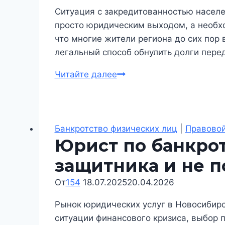
Ситуация с закредитованностью населе
просто юридическим выходом, а необхо
что многие жители региона до сих пор
легальный способ обнулить долги пере
Банкротство
Читайте далее
физических
лиц
в
Новосибирске:
Банкротство физических лиц
|
Правовой
Юрист по банкрот
экспертный
разбор
защитника и не 
текущей
От
154
18.07.2025
практики
20.04.2026
Рынок юридических услуг в Новосибирс
ситуации финансового кризиса, выбор 