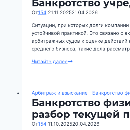
Банкротство учр
От
154
21.11.2025
21.04.2026
Ситуации, при которых долги компании
устойчивой практикой. Это связано с 
арбитражных судов к оценке действий 
среднего бизнеса, такие дела рассма
Банкротство
Читайте далее
учредителя
в
Новосибирске
Арбитраж и взыскание
|
Банкротство ф
Банкротство физи
разбор текущей 
От
154
11.10.2025
20.04.2026