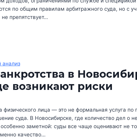
ом доходов, ограничениями по службе и спецификой 
тся по общим правилам арбитражного суда, но с уч
 не препятствует…
 анализ
нкротства в Новосибир
де возникают риски
физического лица — это не формальная услуга по п
шение суда. В Новосибирске, где количество дел о н
особенно заметной: суды все чаще оценивают не то
именно качество…