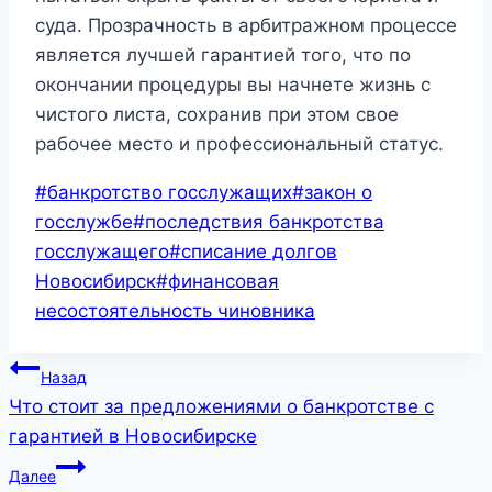
суда. Прозрачность в арбитражном процессе
является лучшей гарантией того, что по
окончании процедуры вы начнете жизнь с
чистого листа, сохранив при этом свое
рабочее место и профессиональный статус.
Метки
#
банкротство госслужащих
#
закон о
записи:
госслужбе
#
последствия банкротства
госслужащего
#
списание долгов
Новосибирск
#
финансовая
несостоятельность чиновника
Навигация
Назад
по
Что стоит за предложениями о банкротстве с
гарантией в Новосибирске
записям
Далее