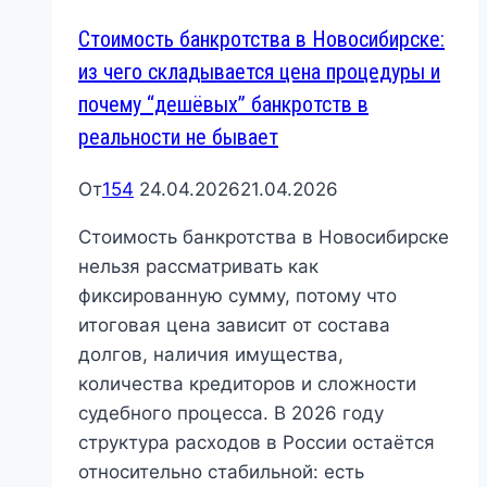
посмотреть
Стоимость банкротства в Новосибирске:
все
из чего складывается цена процедуры и
долги
почему “дешёвых” банкротств в
и
реальности не бывает
что
важно
От
154
24.04.2026
21.04.2026
не
пропустить
Стоимость банкротства в Новосибирске
нельзя рассматривать как
фиксированную сумму, потому что
итоговая цена зависит от состава
долгов, наличия имущества,
количества кредиторов и сложности
судебного процесса. В 2026 году
структура расходов в России остаётся
относительно стабильной: есть