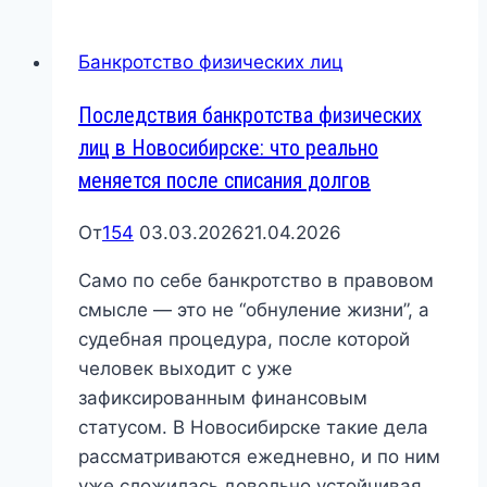
лиц
в
Банкротство физических лиц
Новосибирске:
экспертный
Последствия банкротства физических
разбор
лиц в Новосибирске: что реально
текущей
меняется после списания долгов
практики
От
154
03.03.2026
21.04.2026
Само по себе банкротство в правовом
смысле — это не “обнуление жизни”, а
судебная процедура, после которой
человек выходит с уже
зафиксированным финансовым
статусом. В Новосибирске такие дела
рассматриваются ежедневно, и по ним
уже сложилась довольно устойчивая