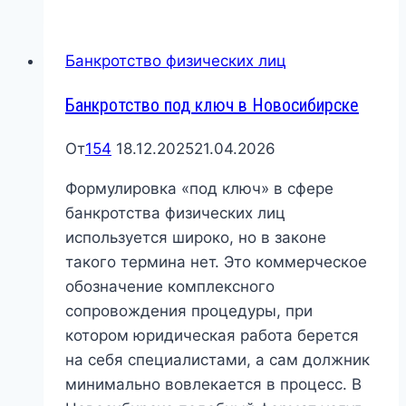
коллекторов
в
Банкротство физических лиц
Новосибирске:
как
Банкротство под ключ в Новосибирске
работает
закон
От
154
18.12.2025
21.04.2026
и
Формулировка «под ключ» в сфере
почему
банкротства физических лиц
давление
используется широко, но в законе
не
такого термина нет. Это коммерческое
равно
обозначение комплексного
безвыходной
сопровождения процедуры, при
ситуации
котором юридическая работа берется
на себя специалистами, а сам должник
минимально вовлекается в процесс. В