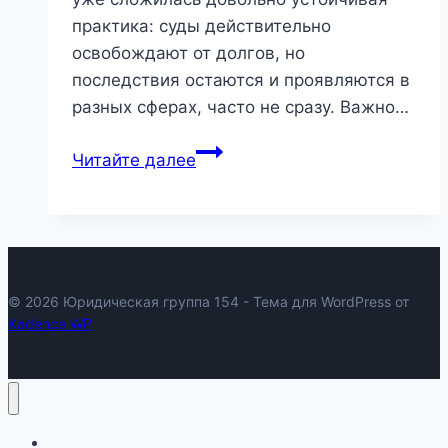
практика: суды действительно
освобождают от долгов, но
последствия остаются и проявляются в
разных сферах, часто не сразу. Важно…
Последствия
Читайте далее
банкротства
физических
лиц
в
Новосибирске:
© 2026 Юридическая группа 154 - Тема для WordPress от
что
Kadence WP
реально
меняется
после
списания
Блог
долгов