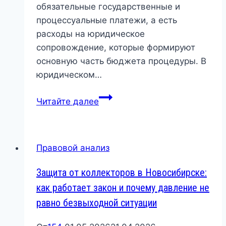
обязательные государственные и
процессуальные платежи, а есть
расходы на юридическое
сопровождение, которые формируют
основную часть бюджета процедуры. В
юридическом…
Стоимость
Читайте далее
банкротства
в
Новосибирске:
Правовой анализ
из
чего
Защита от коллекторов в Новосибирске:
складывается
как работает закон и почему давление не
цена
равно безвыходной ситуации
процедуры
и