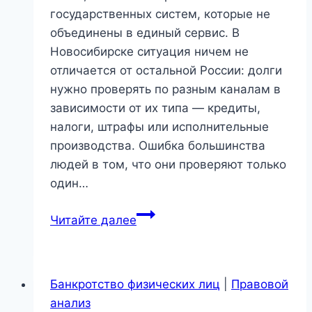
государственных систем, которые не
объединены в единый сервис. В
Новосибирске ситуация ничем не
отличается от остальной России: долги
нужно проверять по разным каналам в
зависимости от их типа — кредиты,
налоги, штрафы или исполнительные
производства. Ошибка большинства
людей в том, что они проверяют только
один…
Проверка
Читайте далее
задолженности
в
Новосибирске:
Банкротство физических лиц
|
Правовой
где
анализ
реально