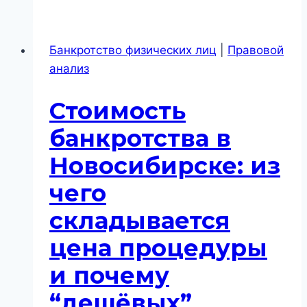
процедуре
банкротства
Банкротство физических лиц
|
Правовой
в
анализ
Новосибирске:
что
Стоимость
реально
проверяют
банкротства в
до
Новосибирске: из
суда
и
чего
почему
складывается
ошибка
на
цена процедуры
этом
и почему
этапе
ломает
“дешёвых”