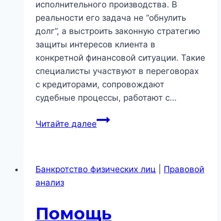
исполнительного производства. В
реальности его задача не “обнулить
долг”, а выстроить законную стратегию
защиты интересов клиента в
конкретной финансовой ситуации. Такие
специалисты участвуют в переговорах
с кредиторами, сопровождают
судебные процессы, работают с…
Юрист
Читайте далее
по
кредитным
долгам
Банкротство физических лиц
|
Правовой
в
анализ
Новосибирске:
чем
Помощь
реально