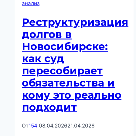
анализ
это
реально
Реструктуризация
работает
в
долгов в
2026
Новосибирске:
году
и
как суд
что
пересобирает
изменилось
в
обязательства и
практике
кому это реально
подходит
От
154
08.04.2026
21.04.2026