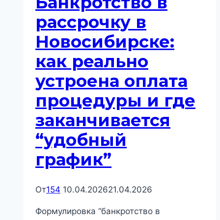
Банкротство в
работают
и
рассрочку в
где
Новосибирске:
заканчиваются
ожидания
как реально
устроена оплата
процедуры и где
заканчивается
“удобный
график”
От
154
10.04.2026
21.04.2026
Формулировка “банкротство в