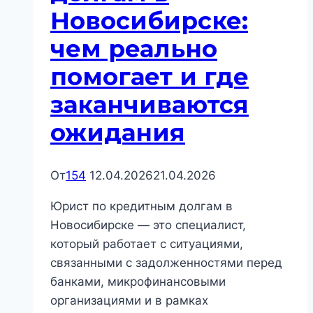
процедуре
Новосибирске:
и
чем реально
почему
это
помогает и где
всегда
заканчиваются
отдельная
категория
ожидания
имущества
От
154
12.04.2026
21.04.2026
Юрист по кредитным долгам в
Новосибирске — это специалист,
который работает с ситуациями,
связанными с задолженностями перед
банками, микрофинансовыми
организациями и в рамках