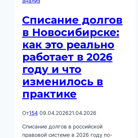
анализ
как
реально
Списание долгов
устроена
оплата
в Новосибирске:
процедуры
как это реально
и
где
работает в 2026
заканчивается
году и что
“удобный
график”
изменилось в
практике
От
154
09.04.2026
21.04.2026
Списание долгов в российской
правовой системе в 2026 году по-