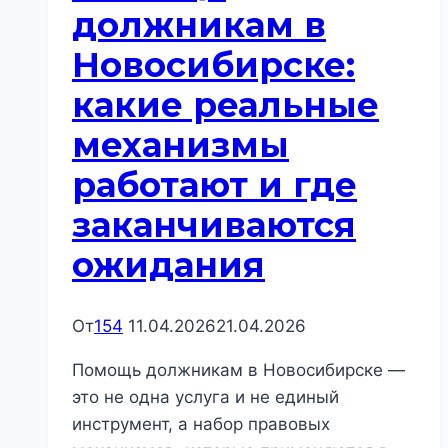
помогает
должникам в
и
Новосибирске:
где
заканчиваются
какие реальные
ожидания
механизмы
работают и где
заканчиваются
ожидания
От
154
11.04.2026
21.04.2026
Помощь должникам в Новосибирске —
это не одна услуга и не единый
инструмент, а набор правовых