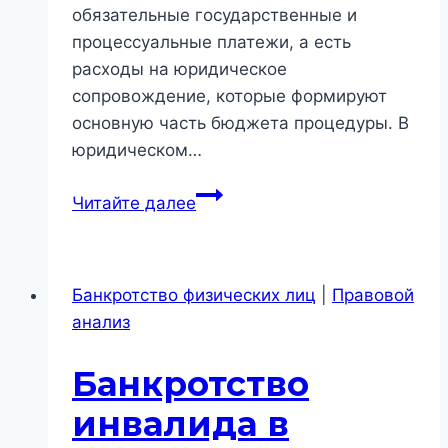
обязательные государственные и
процессуальные платежи, а есть
расходы на юридическое
сопровождение, которые формируют
основную часть бюджета процедуры. В
юридическом…
Стоимость
Читайте далее
банкротства
в
Новосибирске:
Банкротство физических лиц
|
Правовой
из
анализ
чего
складывается
Банкротство
цена
процедуры
инвалида в
и