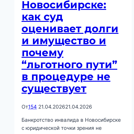
Новосибирске:
почему
“дешёвых”
как суд
банкротств
оценивает долги
в
реальности
и имущество и
не
почему
бывает
“льготного пути”
в процедуре не
существует
От
154
21.04.2026
21.04.2026
Банкротство инвалида в Новосибирске
с юридической точки зрения не