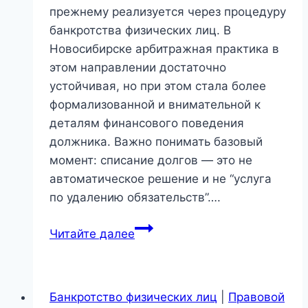
прежнему реализуется через процедуру
банкротства физических лиц. В
Новосибирске арбитражная практика в
этом направлении достаточно
устойчивая, но при этом стала более
формализованной и внимательной к
деталям финансового поведения
должника. Важно понимать базовый
момент: списание долгов — это не
автоматическое решение и не “услуга
по удалению обязательств”….
Списание
Читайте далее
долгов
в
Новосибирске:
Банкротство физических лиц
|
Правовой
как