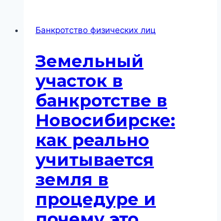
в
Новосибирске:
Банкротство физических лиц
как
суд
Земельный
оценивает
платежеспособность
участок в
и
банкротстве в
когда
это
Новосибирске:
реально
как реально
применяют
учитывается
земля в
процедуре и
почему это