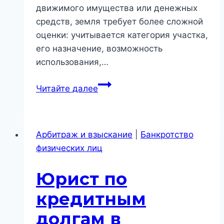
движимого имущества или денежных
средств, земля требует более сложной
оценки: учитывается категория участка,
его назначение, возможность
использования,…
Земельный
Читайте далее
участок
в
банкротстве
Арбитраж и взыскание
|
Банкротство
в
физических лиц
Новосибирске:
как
Юрист по
реально
учитывается
кредитным
земля
долгам в
в