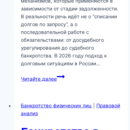
механизмов, которые применяются в
зависимости от стадии задолженности.
В реальности речь идёт не о “списании
долгов по запросу”, а о
последовательной работе с
обязательствами: от досудебного
урегулирования до судебного
банкротства. В 2026 году подход к
долговым ситуациям в России…
Помощь
Читайте далее
должникам
в
Новосибирске:
Банкротство физических лиц
|
Правовой
какие
анализ
реальные
механизмы