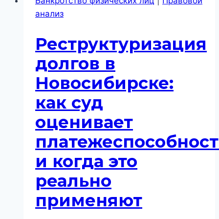
Банкротство физических лиц
|
Правовой
как
анализ
суд
оценивает
Реструктуризация
долги
и
долгов в
имущество
Новосибирске:
и
почему
как суд
“льготного
оценивает
пути”
в
платежеспособност
процедуре
и когда это
не
существует
реально
применяют