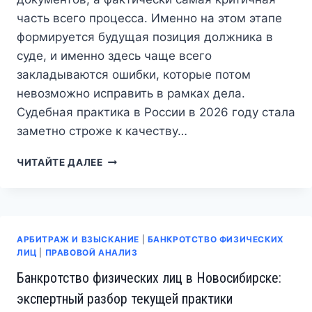
часть всего процесса. Именно на этом этапе
формируется будущая позиция должника в
суде, и именно здесь чаще всего
закладываются ошибки, которые потом
невозможно исправить в рамках дела.
Судебная практика в России в 2026 году стала
заметно строже к качеству…
ПОДГОТОВКА
ЧИТАЙТЕ ДАЛЕЕ
К
ПРОЦЕДУРЕ
БАНКРОТСТВА
В
НОВОСИБИРСКЕ:
АРБИТРАЖ И ВЗЫСКАНИЕ
|
БАНКРОТСТВО ФИЗИЧЕСКИХ
ЧТО
ЛИЦ
|
ПРАВОВОЙ АНАЛИЗ
РЕАЛЬНО
Банкротство физических лиц в Новосибирске:
ПРОВЕРЯЮТ
ДО
экспертный разбор текущей практики
СУДА