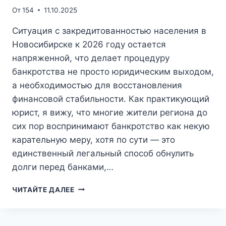
И
От
154
11.10.2025
ПОЧЕМУ
ОШИБКА
Ситуация с закредитованностью населения в
НА
Новосибирске к 2026 году остается
ЭТОМ
напряженной, что делает процедуру
ЭТАПЕ
ЛОМАЕТ
банкротства не просто юридическим выходом,
ВСЁ
а необходимостью для восстановления
ДЕЛО
финансовой стабильности. Как практикующий
юрист, я вижу, что многие жители региона до
сих пор воспринимают банкротство как некую
карательную меру, хотя по сути — это
единственный легальный способ обнулить
долги перед банками,…
БАНКРОТСТВО
ЧИТАЙТЕ ДАЛЕЕ
ФИЗИЧЕСКИХ
ЛИЦ
В