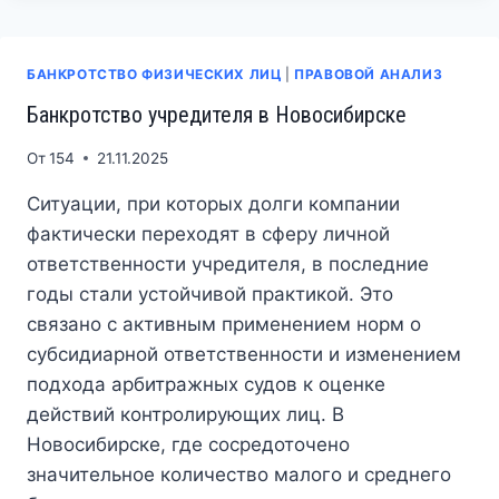
НОВОСИБИРСКЕ:
КАК
ЗАЩИТИТЬ
БАНКРОТСТВО ФИЗИЧЕСКИХ ЛИЦ
|
ПРАВОВОЙ АНАЛИЗ
ПЕНСИЮ
И
Банкротство учредителя в Новосибирске
СПИСАТЬ
ДОЛГИ
От
154
21.11.2025
Ситуации, при которых долги компании
фактически переходят в сферу личной
ответственности учредителя, в последние
годы стали устойчивой практикой. Это
связано с активным применением норм о
субсидиарной ответственности и изменением
подхода арбитражных судов к оценке
действий контролирующих лиц. В
Новосибирске, где сосредоточено
значительное количество малого и среднего