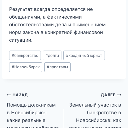
Результат всегда определяется не
обещаниями, а фактическими
обстоятельствами дела и применением
норм закона в конкретной финансовой
ситуации.
Метки
#
банкротство
#
долги
#
кредитный юрист
записи:
#
Новосибирск
#
приставы
Навигация
НАЗАД
ДАЛЕЕ
по
Помощь должникам
Земельный участок в
в Новосибирске:
банкротстве в
записям
какие реальные
Новосибирске: как
механизмы работают
реально учитывается